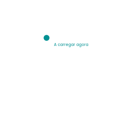
A carregar agora
Acesse:
Apresentação - IE.Br - Inteligência Educacional Brasileira