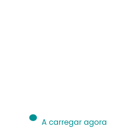
Ler mais
2 meses ago
Colunistas
A carregar agora