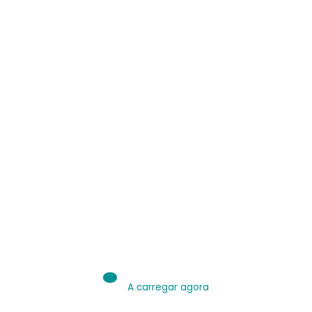
IA é Ferramenta.
Use bem.
Leia sobre IA
A carregar agora