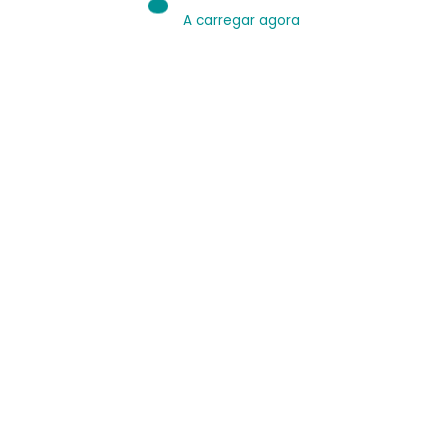
A carregar agora
IA é Ferramenta.
Use bem.
Leia sobre IA