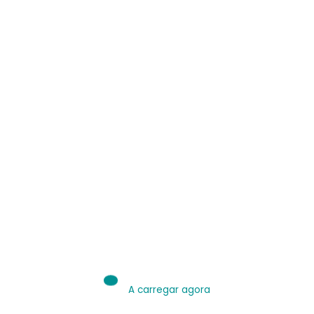
IA é Ferramenta.
Use bem.
Leia sobre IA
A carregar agora