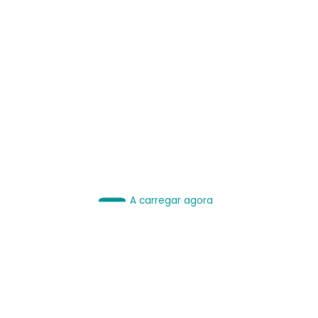
IA é Ferramenta.
Use bem.
A carregar agora
Leia sobre IA