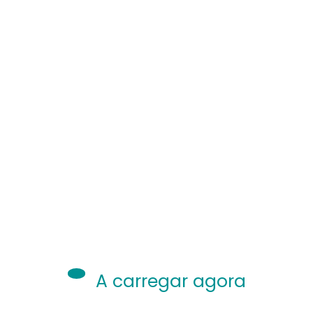
er diversas áreas do conhecimento e d
o…
Ler mais
3 meses ago
Ciências Exatas E Tecnológicas
Educação
A carregar agora