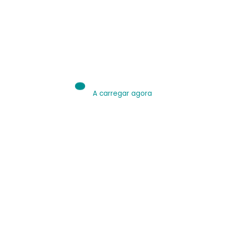
IA é Ferramenta.
Use bem.
Leia sobre IA
A carregar agora