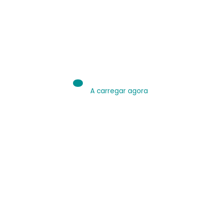
IA é Ferramenta.
Use bem.
Leia sobre IA
A carregar agora