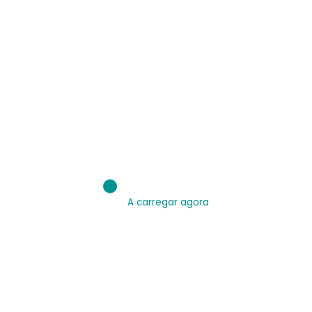
Acesse:
Apresentação - IE.Br - Inteligência Educacional Brasileira
A carregar agora