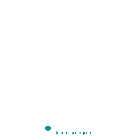
IA é Ferramenta.
Use bem.
Leia sobre IA
A carregar agora