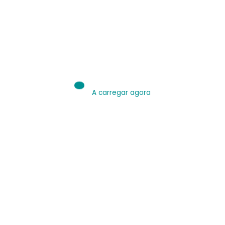
IA é Ferramenta.
Use bem.
Leia sobre IA
A carregar agora