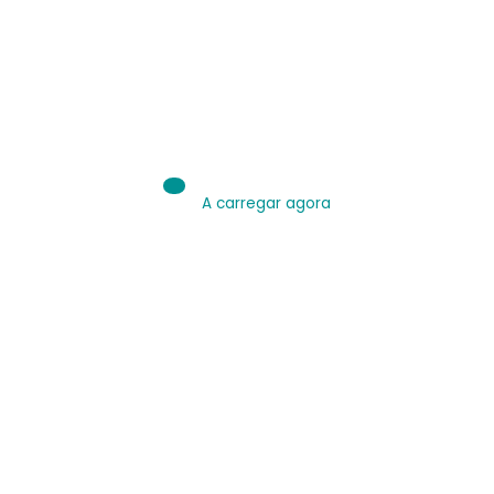
IA é Ferramenta.
Use bem.
Leia sobre IA
A carregar agora