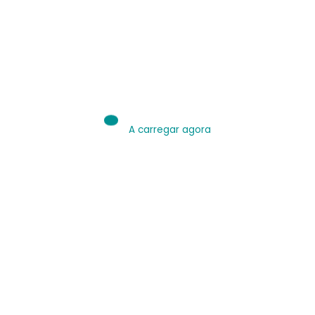
IA é Ferramenta.
Use bem.
Leia sobre IA
A carregar agora