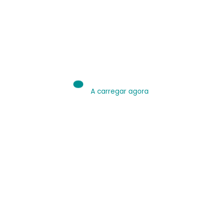
IA é Ferramenta.
Use bem.
Leia sobre IA
A carregar agora