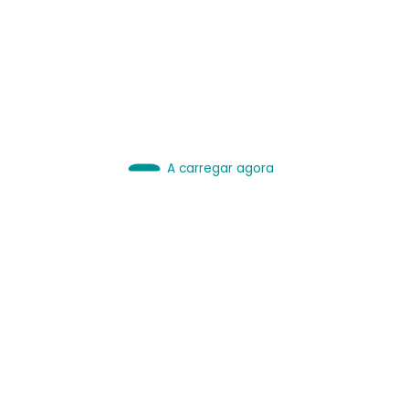
IA é Ferramenta.
Use bem.
Leia sobre IA
A carregar agora