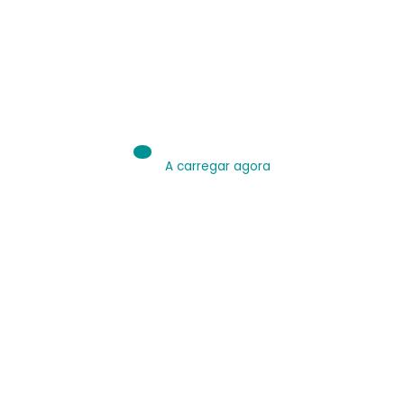
IA é Ferramenta.
Use bem.
Leia sobre IA
A carregar agora