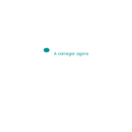
IA é Ferramenta.
Use bem.
Leia sobre IA
A carregar agora