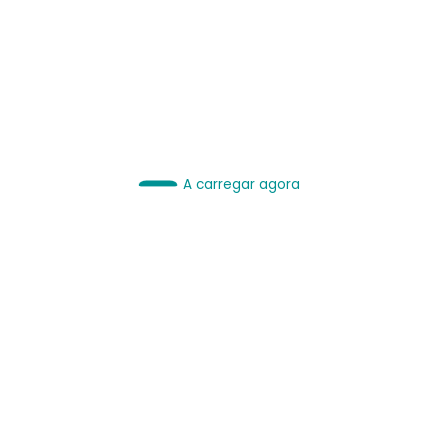
IA é Ferramenta.
Use bem.
Leia sobre IA
A carregar agora