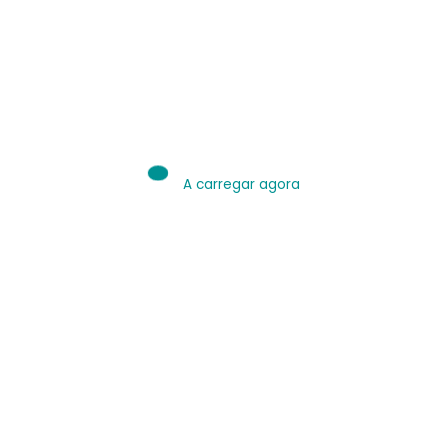
IA é Ferramenta.
Use bem.
Leia sobre IA
A carregar agora