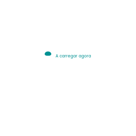
IA é Ferramenta.
Use bem.
Leia sobre IA
A carregar agora