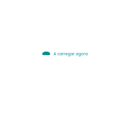
IA é Ferramenta.
Use bem.
Leia sobre IA
A carregar agora