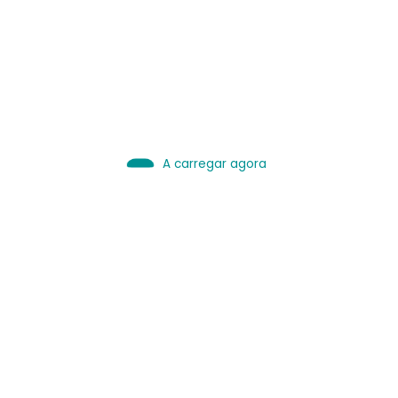
IA é Ferramenta.
Use bem.
Leia sobre IA
A carregar agora