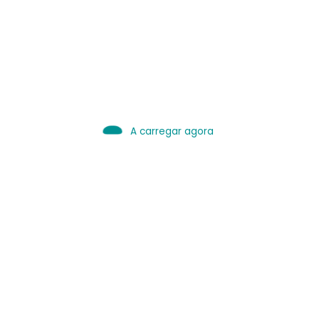
IA é Ferramenta.
Use bem.
Leia sobre IA
A carregar agora