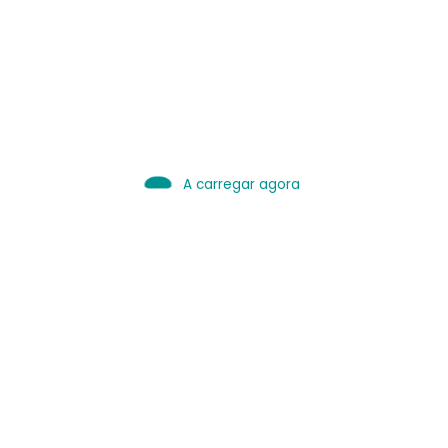
IA é Ferramenta.
Use bem.
Leia sobre IA
A carregar agora