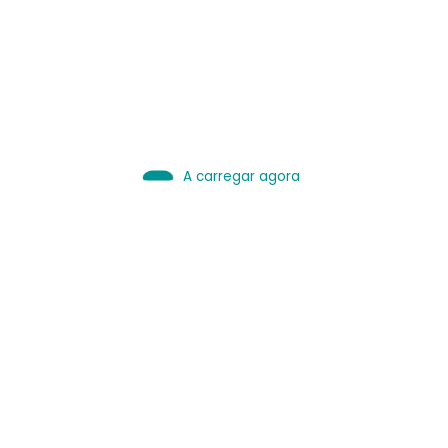
Use bem.
Leia sobre IA
A carregar agora