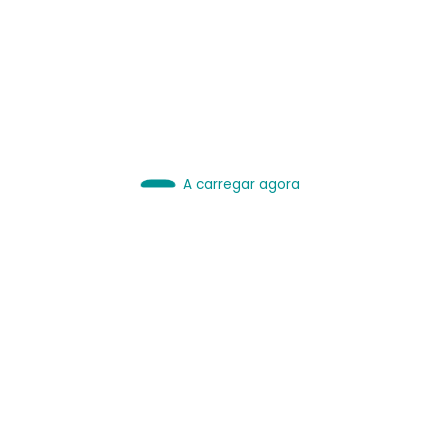
IA é Ferramenta.
Use bem.
Leia sobre IA
A carregar agora