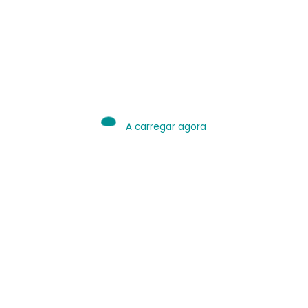
IA é Ferramenta.
Use bem.
Leia sobre IA
A carregar agora