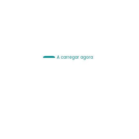
IA é Ferramenta.
Use bem.
Leia sobre IA
A carregar agora