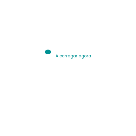
IA é Ferramenta.
Use bem.
Leia sobre IA
A carregar agora