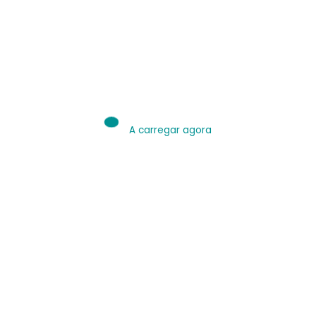
IA é Ferramenta.
Use bem.
Leia sobre IA
A carregar agora