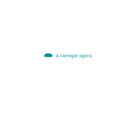
IA é Ferramenta.
Use bem.
Leia sobre IA
A carregar agora