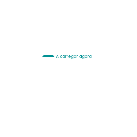
IA é Ferramenta.
Use bem.
Leia sobre IA
A carregar agora